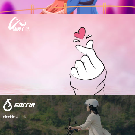
怎么开发微信小程序
我们的服务涵盖，为您的业务量身定制高效的方案。让我们携手合
作，打开新的市场大门，助力您的企业在数字时代蓬勃发展。
微信小程序怎么开发
您还在为而烦恼吗？我们提供专业的服务，拥有20年的成功经验，
无论是我们都能为您提供精准的解决方案。
如何开发微信小程序
如果您在寻找的专家，您来对地方了！我们拥有20年的行业经验，
能够为您的提供极佳的方案。
electric vehicle