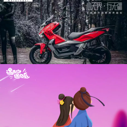
身定制解决方案，确保您在竞争激烈的市场中脱颖而出。
微信小程序开发用什么语言
我们为您提供专业的服务，20年的丰富经验为您的注入新的活力。
台州微信小程序自己怎么开发
台州微信小程序,台州开发小程序
在寻求专业台州微信小程序、台州开发小程序服务？我们拥有20年
台州微信小程序、台州开发小程序的行业经验。我们的团队将为您
量身定制台州微信小程序解决方案，确保您在竞争激烈的市场中脱
颖而出。