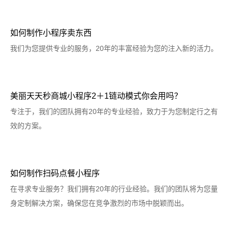
如何制作小程序卖东西
我们为您提供专业的服务，20年的丰富经验为您的注入新的活力。
美丽天天秒商城小程序2＋1链动模式你会用吗？
专注于，我们的团队拥有20年的专业经验，致力于为您制定行之有
效的方案。
如何制作扫码点餐小程序
在寻求专业服务？我们拥有20年的行业经验。我们的团队将为您量
身定制解决方案，确保您在竞争激烈的市场中脱颖而出。