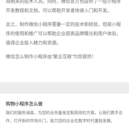
询相关的技术人员。同时，微信官方也提供了一些小程序
开发教程和文档，可以帮助开发者快速入门和开发。
总之，制作微信小程序需要一定的技术和经验，但是小程
序的使用和推广可以帮助企业提高品牌曝光和用户体验，
值得企业投入精力和资源。
微信怎么制作小程序由“聚企互联“为您提供！
购物小程序怎么做
我们的服务涵盖，为您的业务量身定制高效的方案。让我们携手合
作，打开新的市场大门，助力您的企业在数字时代蓬勃发展。