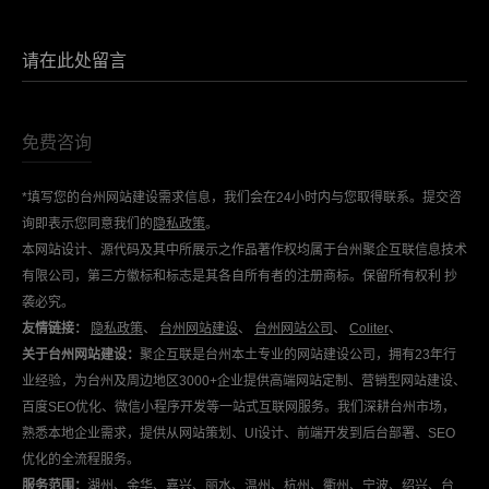
怎样开发微信小程序
请在此处留言
您还在为而烦恼吗？我们提供专业的服务，拥有20年的成功经验，
无论是我们都能为您提供精准的解决方案。
合肥野团日销售额大概1800万到两千万
*填写您的台州网站建设需求信息，我们会在24小时内与您取得联系。提交咨
询即表示您同意我们的
隐私政策
。
专注于，我们的团队拥有20年的专业经验，致力于为您制定行之有
本网站设计、源代码及其中所展示之作品著作权均属于台州聚企互联信息技术
效的方案。
有限公司，第三方徽标和标志是其各自所有者的注册商标。保留所有权利 抄
袭必究。
友情链接：
隐私政策
、
台州网站建设
、
台州网站公司
、
Coliter
、
关于台州网站建设：
聚企互联是台州本土专业的网站建设公司，拥有23年行
如何开发一个微信小程序
业经验，为台州及周边地区3000+企业提供高端网站定制、营销型网站建设、
专注于，我们的团队拥有20年的专业经验，致力于为您制定行之有
百度SEO优化、微信小程序开发等一站式互联网服务。我们深耕台州市场，
效的方案。
熟悉本地企业需求，提供从网站策划、UI设计、前端开发到后台部署、SEO
优化的全流程服务。
服务范围：
湖州
、
金华
、
嘉兴
、
丽水
、
温州
、
杭州
、
衢州
、
宁波
、
绍兴
、
台