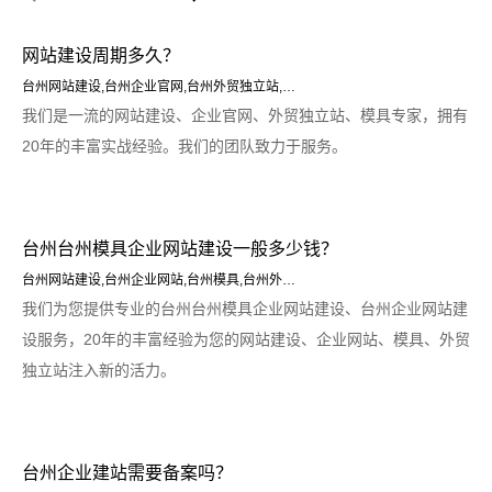
网站建设周期多久？
台州网站建设,台州企业官网,台州外贸独立站,…
我们是一流的网站建设、企业官网、外贸独立站、模具专家，拥有
20年的丰富实战经验。我们的团队致力于服务。
台州台州模具企业网站建设一般多少钱？
台州网站建设,台州企业网站,台州模具,台州外…
我们为您提供专业的台州台州模具企业网站建设、台州企业网站建
设服务，20年的丰富经验为您的网站建设、企业网站、模具、外贸
独立站注入新的活力。
台州企业建站需要备案吗？