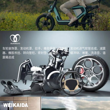
车轮装饰罩、发动机罩、拉手、橡胶骨架、装饰板、发动机进气软管总成、减震
器、橡胶吊挂、转向管柱、密封垫、减震垫、护套、缓冲块、堵塞、洗涤壶、谐
震箱总成