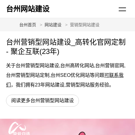
台州网站建设
台州首页
网站建设
营销型网站建设
台州营销型网站建设_高转化官网定制
- 聚企互联(23年)
关于台州营销型网站建设,台州高转化网站,台州营销官网,
台州营销型网站定制,台州SEO优化网站等问题
可联系我
们
，我们拥有23年网站建设,营销型网站服务经验。
阅读更多台州营销型网站建设