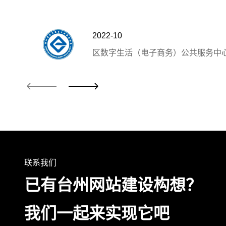
2022-10
区数字生活（电子商务）公共服务中
联系我们
已有台州网站建设构想？
我们一起来实现它吧