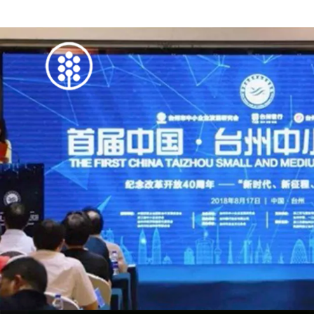
品牌形象展示
产品服务推广
在线获客渠道
竞争优势提升
产品展示系统
企业介绍模块
在线预约咨询
新闻资讯发布