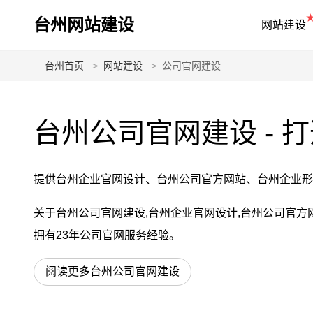
台州网站建设
网站建设
台州首页
网站建设
公司官网建设
台州公司官网建设 - 
提供台州企业官网设计、台州公司官方网站、台州企业形
关于台州公司官网建设,台州企业官网设计,台州公司官方
拥有23年公司官网服务经验。
阅读更多台州公司官网建设