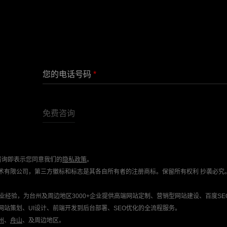
您的电话号码
*
咨询即表示您同意我们的
隐私政策
。
术有限公司，第三方徽标和标志是其各自所有者的注册商标。保留所有权利 抄袭必究
业经验，为台州及周边地区3000+企业提供高端网站定制、营销型网站建设、百度SE
站策划、UI设计、前端开发到后台部署、SEO优化的全流程服务。
州
、
舟山
、及周边地区。