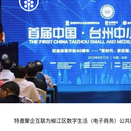
方案策划
视觉设计
功能开发
内容填充
测试上线
后期维护
特邀聚企互联为椒江区数字生活（电子商务）公共