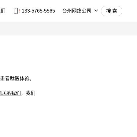
我们
133-5765-5565
台州网络公司
搜 索
患者就医体验。
可联系我们
，我们