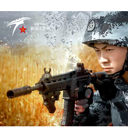
品牌形象展示
产品服务推广
在线获客渠道
竞争优势提升
产品展示系统
企业介绍模块
在线预约咨询
新闻资讯发布