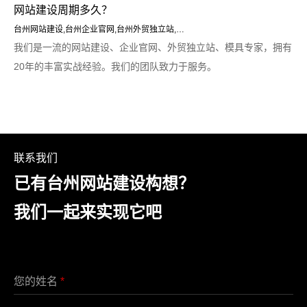
网站建设周期多久？
台州网站建设,台州企业官网,台州外贸独立站,…
我们是一流的网站建设、企业官网、外贸独立站、模具专家，拥有
20年的丰富实战经验。我们的团队致力于服务。
联系我们
已有台州网站建设构想？
我们一起来实现它吧
您的姓名
*