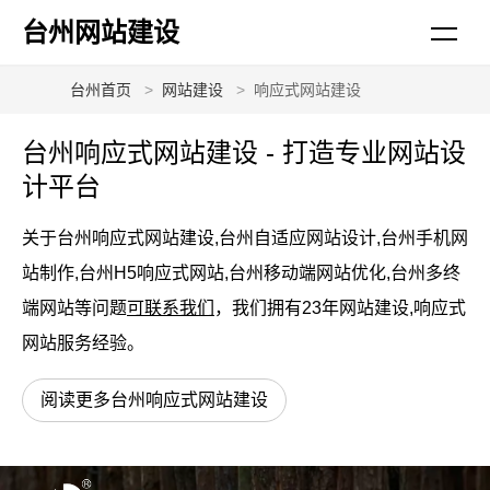
台州网站建设
台州首页
网站建设
响应式网站建设
台州响应式网站建设 - 打造专业网站设
计平台
关于台州响应式网站建设,台州自适应网站设计,台州手机网
站制作,台州H5响应式网站,台州移动端网站优化,台州多终
端网站等问题
可联系我们
，我们拥有23年网站建设,响应式
网站服务经验。
阅读更多台州响应式网站建设