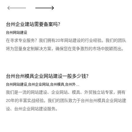
台州企业建站需要备案吗？
台州网站建设
在寻求专业服务？我们拥有20年网站建设的行业经验。我们的团队
将为您量身定制解决方案，确保您在竞争激烈的市场中脱颖而出。
台州台州模具企业网站建设一般多少钱？
台州网站建设,台州企业网站,台州模具,台州外…
我们是一流的网站建设、企业网站、模具、外贸独立站专家，拥有
20年的丰富实战经验。我们的团队致力于台州台州模具企业网站建
设、台州企业网站建设服务。