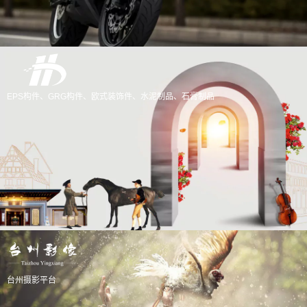
产品展示系统
企业介绍模块
EPS构件、GRG构件、欧式装饰件、水泥制品、石膏制品
在线预约咨询
新闻资讯发布
案例展示
多语言支持
23年行业经验
台州摄影平台
专业设计团队