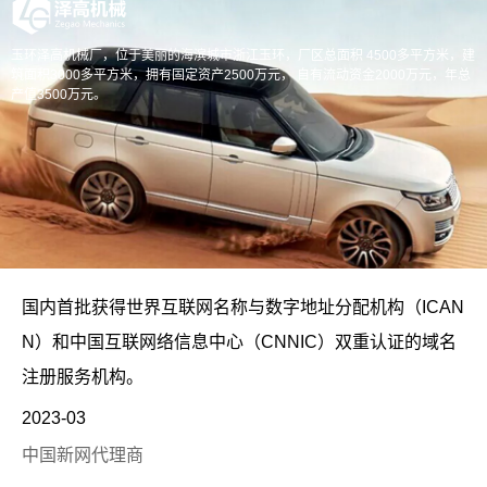
功能开发
内容填充
玉环泽高机械厂，位于美丽的海滨城市浙江玉环，厂区总面积 4500多平方米，建
测试上线
筑面积3000多平方米，拥有固定资产2500万元， 自有流动资金2000万元，年总
产值3500万元。
后期维护
国内首批获得世界互联网名称与数字地址分配机构（ICAN
2
N）和中国互联网络信息中心（CNNIC）双重认证的域名
高
注册服务机构。
2023-03
20
中国新网代理商
2