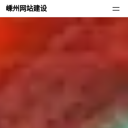
嵊州网站建设