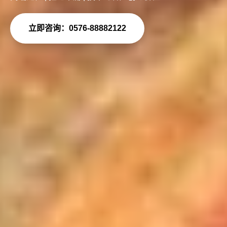
立即咨询：0576-88882122